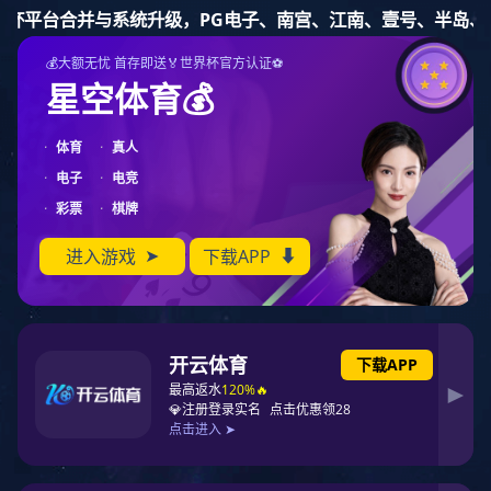
快盈
所在位置
快盈
>
产品展示
-
电线电缆
电线电缆
控制电线电缆
阻燃电线电缆
分类
铝合金电缆
低烟无卤电缆
矿用电缆
交联电缆
耐火电线电缆
橡套软电缆
预分支电缆